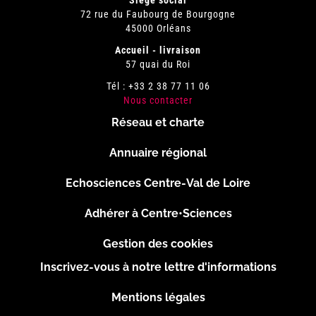
Siège social
72 rue du Faubourg de Bourgogne
45000 Orléans
Accueil - livraison
57 quai du Roi
Tél : +33 2 38 77 11 06
Nous contacter
Réseau et charte
Menu
Annuaire régional
Pied
Echosciences Centre-Val de Loire
de
Adhérer à Centre•Sciences
page
Gestion des cookies
Inscrivez-vous à notre lettre d'informations
Footer
Mentions légales