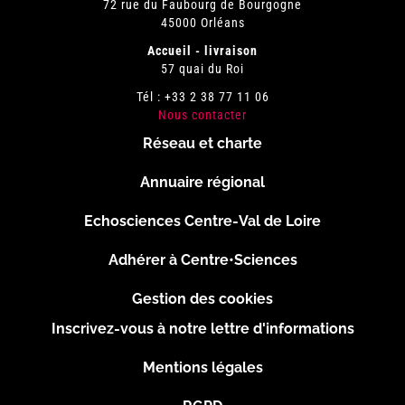
72 rue du Faubourg de Bourgogne
45000 Orléans
Accueil - livraison
57 quai du Roi
Tél : +33 2 38 77 11 06
Nous contacter
Réseau et charte
Menu
Annuaire régional
Pied
Echosciences Centre-Val de Loire
de
Adhérer à Centre•Sciences
page
Gestion des cookies
Inscrivez-vous à notre lettre d'informations
Footer
Mentions légales