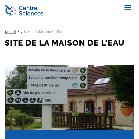
Aller
Toggl
au
navig
contenu
principal
Accueil
Site de la Maison de l'Eau
SITE DE LA MAISON DE L'EAU