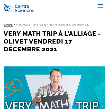
Aller
Toggl
au
navig
contenu
principal
Accueil
VERY MATH TRIP à l'Alliage - Olivet vendredi 17 décembre 2021
VERY MATH TRIP À L'ALLIAGE -
OLIVET VENDREDI 17
DÉCEMBRE 2021