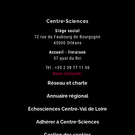
Centre•Sciences
Siège social
72 rue du Faubourg de Bourgogne
45000 Orléans
Accueil - livraison
57 quai du Roi
Tél : +33 2 38 77 11 06
Nous contacter
Réseau et charte
Menu
Annuaire régional
Pied
Echosciences Centre-Val de Loire
de
Adhérer à Centre•Sciences
Gestion des cookies