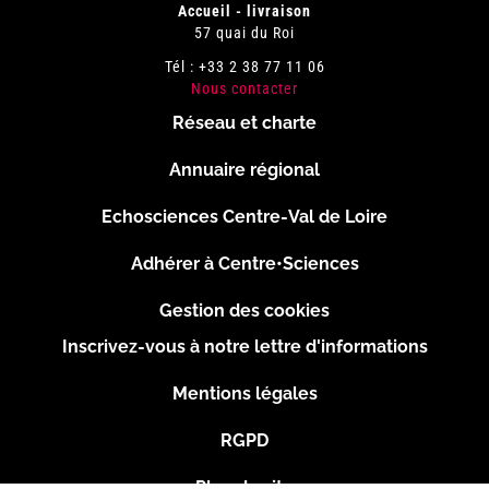
Accueil - livraison
57 quai du Roi
Tél : +33 2 38 77 11 06
Nous contacter
Réseau et charte
Menu
Annuaire régional
Pied
Echosciences Centre-Val de Loire
de
Adhérer à Centre•Sciences
page
Gestion des cookies
Inscrivez-vous à notre lettre d'informations
Footer
Mentions légales
2
RGPD
Plan du site