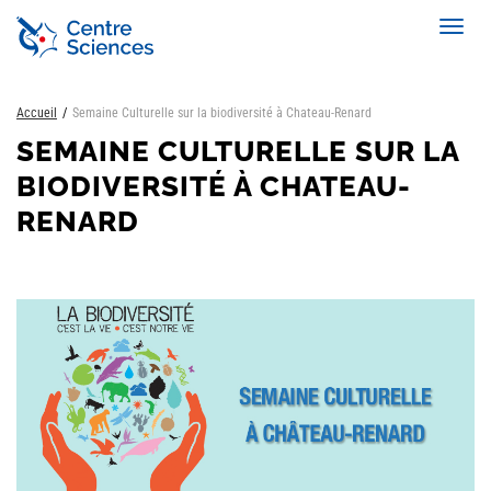
Aller
Toggl
au
navig
contenu
principal
Accueil
Semaine Culturelle sur la biodiversité à Chateau-Renard
SEMAINE CULTURELLE SUR LA
BIODIVERSITÉ À CHATEAU-
RENARD