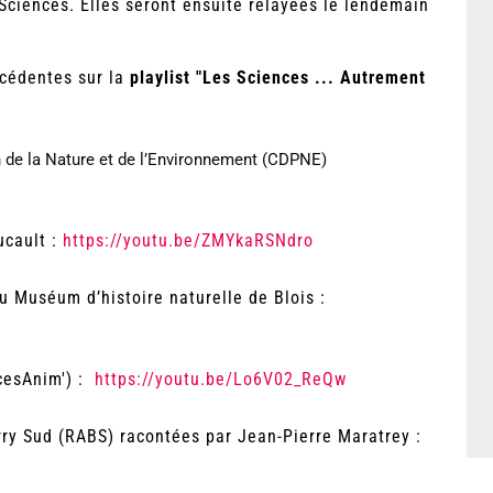
ciences. Elles seront ensuite relayées le lendemain
écédentes sur la
playlist "Les Sciences ... Autrement
 de la Nature et de l’Environnement (CDPNE)
ucault :
https://youtu.be/ZMYkaRSNdro
au Muséum d’histoire naturelle de Blois :
ncesAnim') :
https://youtu.be/Lo6V02_ReQw
ry Sud (RABS) racontées par Jean-Pierre Maratrey :