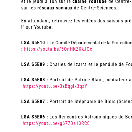
et le jeudi à 10h sur la
chaîne YouTube
de Centre•S
sur les
réseaux sociaux
de Centre•Sciences.
En attendant, retrouvez les vidéos des saisons pr
!"
sur Youtube.
LSA S5E10 :
Le Comité Départemental de la Protection
:
https://youtu.be/5OnHKZXkJOc
LSA S5E09 :
Charles de Izarra et le pendule de Fo
LSA S5E08 :
Portrait de Patrice Blain, médiateur 
https://youtu.be/3zBqglx3qzY
LSA S5E07 :
Portrait de Stéphanie de Blois (Scie
LSA S5E06 :
Les Rencontres Astronomiques de Ber
https://youtu.be/g677Da13RC0