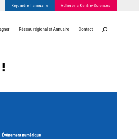
Rejoindre l'annuaire
Adhérer à Centre•Sciences
agner
Réseau régional et Annuaire
Contact
!
Événement numérique