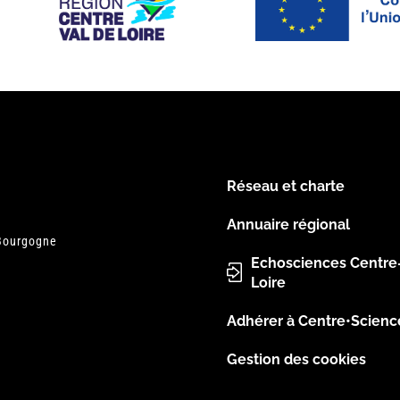
Réseau et charte
Menu
Annuaire régional
 Bourgogne
Pied
Echosciences Centre
Loire
de
Adhérer à Centre•Scienc
page
Gestion des cookies