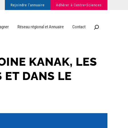
Rejoindre l'annuaire
Adhérer à Centre•Sciences
agner
Réseau régional et Annuaire
Contact
OINE KANAK, LES
 ET DANS LE