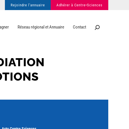
Rejoindre l'annuaire
Adhérer à Centre•Sciences
agner
Réseau régional et Annuaire
Contact
DIATION
OTIONS
Actu Centre Sciences