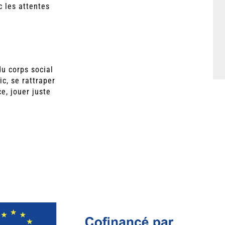
c les attentes
u corps social
ic, se rattraper
ce, jouer juste