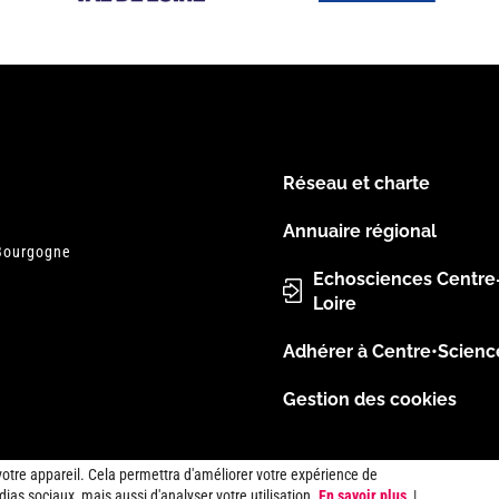
Réseau et charte
Menu
Annuaire régional
 Bourgogne
Pied
Echosciences Centre
Loire
de
Adhérer à Centre•Scienc
page
Gestion des cookies
votre appareil. Cela permettra d'améliorer votre expérience de
ias sociaux, mais aussi d'analyser votre utilisation.
En savoir plus
|