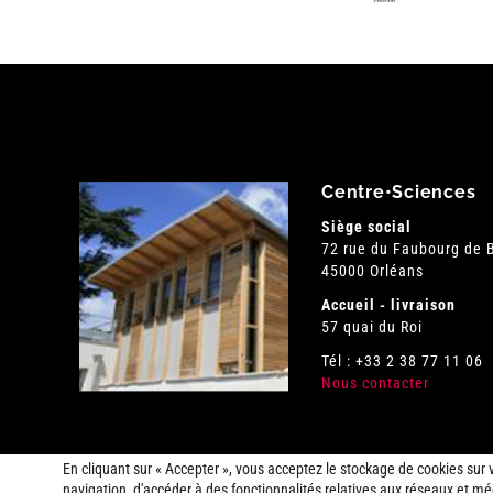
Centre•Sciences
Siège social
72 rue du Faubourg de
45000 Orléans
Accueil - livraison
57 quai du Roi
Tél : +33 2 38 77 11 06
Nous contacter
En cliquant sur « Accepter », vous acceptez le stockage de cookies sur 
navigation, d'accéder à des fonctionnalités relatives aux réseaux et méd