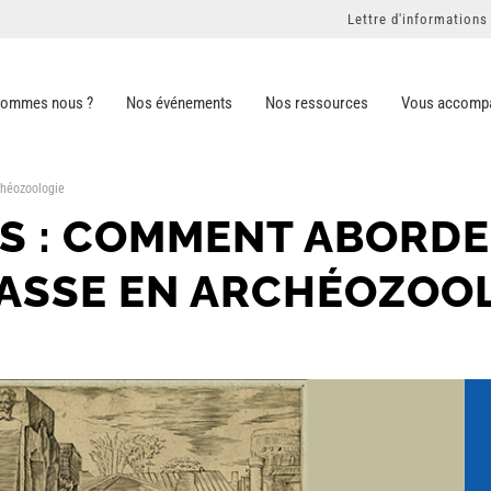
Lettre d'informations
sommes nous ?
Nos événements
Nos ressources
Vous accomp
chéozoologie
S : COMMENT ABORDE
MASSE EN ARCHÉOZOO