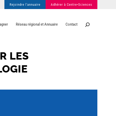
Rejoindre l'annuaire
Adhérer à Centre•Sciences
agner
Réseau régional et Annuaire
Contact
R LES
LOGIE