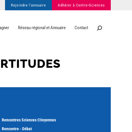
Rejoindre l'annuaire
Adhérer à Centre•Sciences
agner
Réseau régional et Annuaire
Contact
ERTITUDES
Rencontres Sciences Citoyennes
Rencontre - Débat