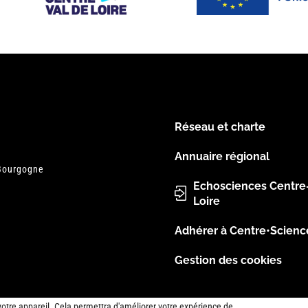
Réseau et charte
Menu
Annuaire régional
 Bourgogne
Pied
Echosciences Centre
Loire
de
Adhérer à Centre•Scienc
page
Gestion des cookies
votre appareil. Cela permettra d'améliorer votre expérience de