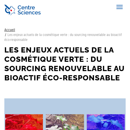
Aller
Toggl
au
navig
contenu
principal
Accueil
Les enjeux actuels de la cosmétique verte : du sourcing renouvelable au bioactif
éco-responsable
LES ENJEUX ACTUELS DE LA
COSMÉTIQUE VERTE : DU
SOURCING RENOUVELABLE AU
BIOACTIF ÉCO-RESPONSABLE