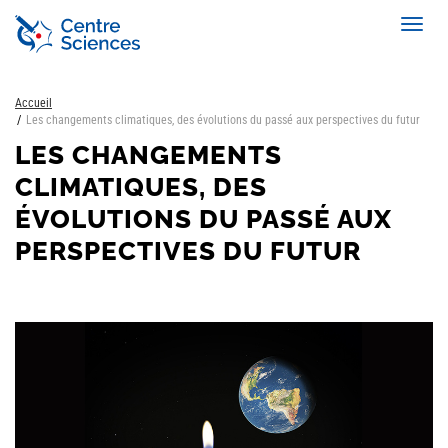
Aller
Toggl
au
navig
contenu
principal
Accueil
Les changements climatiques, des évolutions du passé aux perspectives du futur
LES CHANGEMENTS
CLIMATIQUES, DES
ÉVOLUTIONS DU PASSÉ AUX
PERSPECTIVES DU FUTUR