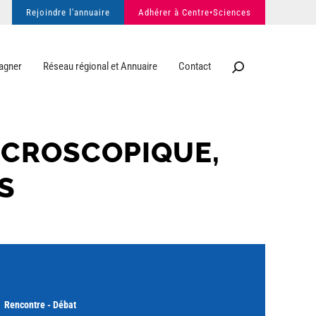
Rejoindre l'annuaire
Adhérer à Centre•Sciences
agner
Réseau régional et Annuaire
Contact
MICROSCOPIQUE,
S
Rencontre - Débat