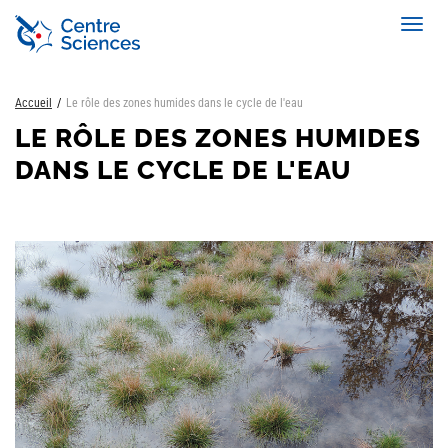
Aller
Toggl
au
navig
contenu
principal
Accueil
Le rôle des zones humides dans le cycle de l'eau
LE RÔLE DES ZONES HUMIDES
DANS LE CYCLE DE L'EAU