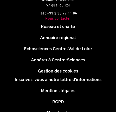
Accueil - livraison
57 quai du Roi
Tél : +33 2 38 77 11 06
Nous contacter
Réseau et charte
Menu
Annuaire régional
Pied
Echosciences Centre-Val de Loire
de
Adhérer à Centre•Sciences
page
Gestion des cookies
Inscrivez-vous à notre lettre d'informations
Footer
Mentions légales
2
RGPD
Plan du site