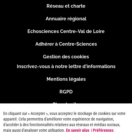
Réseau et charte
Menu
Annuaire régional
Pied
Echosciences Centre-Val de Loire
de
Adhérer à Centre•Sciences
page
Gestion des cookies
Inscrivez-vous à notre lettre d'informations
Footer
Mentions légales
2
RGPD
Plan du site
En cliquant sur « Accepter », vous acceptez le stockage de cookies sur votre
Connexion
appareil. Cela permettra d'améliorer votre expérience de navigation,
d'accéder à des fonctionnalités relatives aux réseaux et médias sociaux,
mais aussi d'analyser votre utilisation.
En savoir plus
|
Préférences