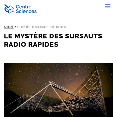
Aller
Toggl
au
navig
contenu
principal
Accueil
Le mystère des sursauts radio rapides
LE MYSTÈRE DES SURSAUTS
RADIO RAPIDES