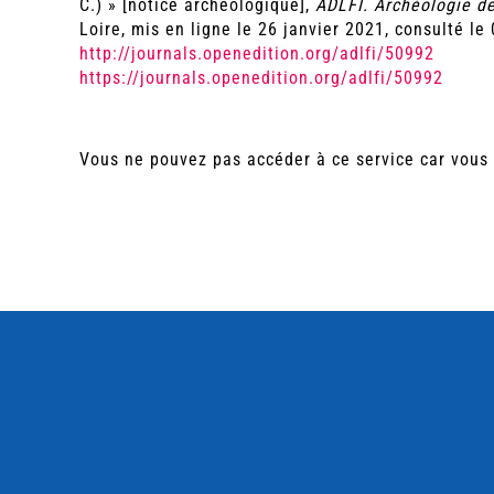
C.) » [notice archéologique],
ADLFI. Archéologie de
Loire, mis en ligne le 26 janvier 2021, consulté le 
http://journals.openedition.org/adlfi/50992
https://journals.openedition.org/adlfi/50992
Vous ne pouvez pas accéder à ce service car vous 