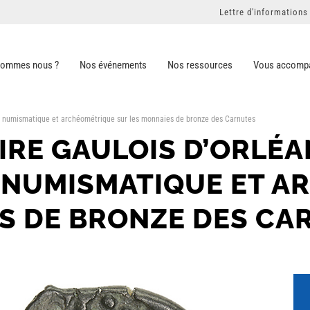
Lettre d'informations
sommes nous ?
Nos événements
Nos ressources
Vous accomp
e, numismatique et archéométrique sur les monnaies de bronze des Carnutes
IRE GAULOIS D’ORLÉA
 NUMISMATIQUE ET A
S DE BRONZE DES CA