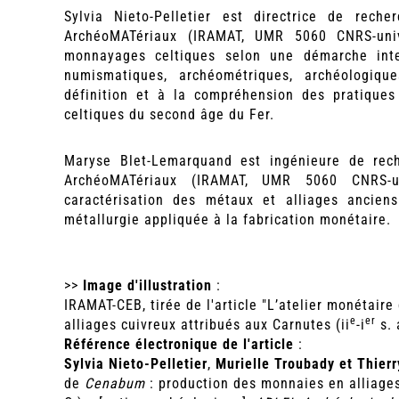
Sylvia Nieto-Pelletier est directrice de rech
ArchéoMATériaux (IRAMAT, UMR 5060 CNRS-unive
monnayages celtiques selon une démarche inter
numismatiques, archéométriques, archéologiqu
définition et à la compréhension des pratique
celtiques du second âge du Fer.
Maryse Blet-Lemarquand est ingénieure de rech
ArchéoMATériaux (IRAMAT, UMR 5060 CNRS-uni
caractérisation des métaux et alliages ancien
métallurgie appliquée à la fabrication monétaire.
>>
Image d'illustration
:
IRAMAT-CEB, tirée de l'article "L’atelier monétaire
e
er
alliages cuivreux attribués aux Carnutes (ii
-i
s. 
Référence électronique de l'article
:
Sylvia Nieto-Pelletier
,
Murielle Troubady et Thier
de
Cenabum
: production des monnaies en alliages