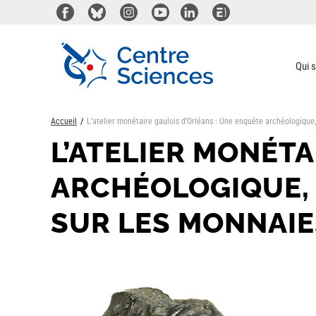
Aller
au
contenu
principal
Qui 
Accueil
L’atelier monétaire gaulois d’Orléans : Une enquête archéologiqu
L’ATELIER MONÉTA
ARCHÉOLOGIQUE,
SUR LES MONNAIE