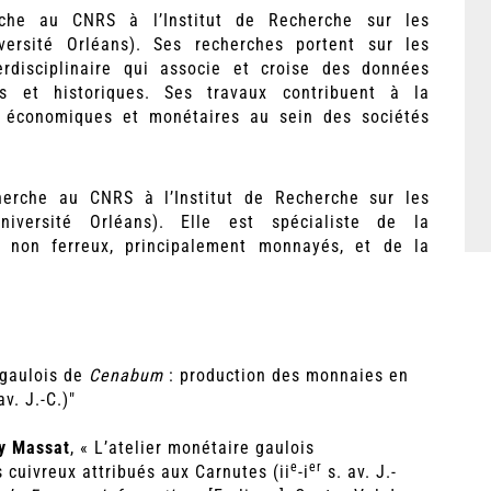
erche au CNRS à l’Institut de Recherche sur les
rsité Orléans). Ses recherches portent sur les
disciplinaire qui associe et croise des données
es et historiques. Ses travaux contribuent à la
s économiques et monétaires au sein des sociétés
erche au CNRS à l’Institut de Recherche sur les
versité Orléans). Elle est spécialiste de la
s non ferreux, principalement monnayés, et de la
 gaulois de
Cenabum
: production des monnaies en
av. J.-C.)"
ry Massat
, « L’atelier monétaire gaulois
e
er
 cuivreux attribués aux Carnutes (ii
-i
s. av. J.-