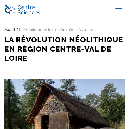
Aller
Toggl
au
navig
contenu
principal
Accueil
La révolution néolithique en région Centre-Val de Loire
LA RÉVOLUTION NÉOLITHIQUE
EN RÉGION CENTRE-VAL DE
LOIRE