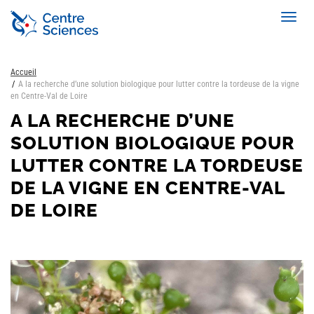
Aller
Toggl
au
navig
contenu
principal
Accueil
A la recherche d’une solution biologique pour lutter contre la tordeuse de la vigne
en Centre-Val de Loire
A LA RECHERCHE D’UNE
SOLUTION BIOLOGIQUE POUR
LUTTER CONTRE LA TORDEUSE
DE LA VIGNE EN CENTRE-VAL
DE LOIRE