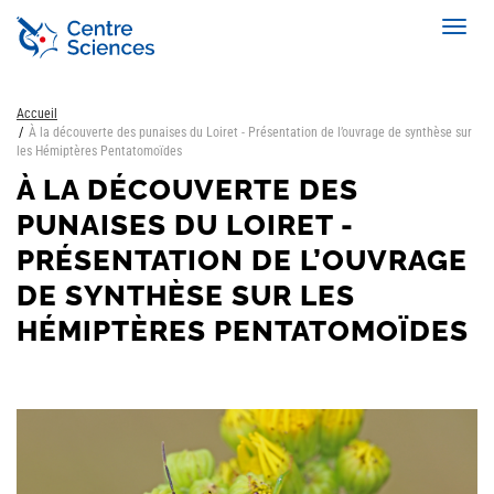
Aller
Toggl
au
navig
contenu
principal
Accueil
À la découverte des punaises du Loiret - Présentation de l’ouvrage de synthèse sur
les Hémiptères Pentatomoïdes
À LA DÉCOUVERTE DES
PUNAISES DU LOIRET -
PRÉSENTATION DE L’OUVRAGE
DE SYNTHÈSE SUR LES
HÉMIPTÈRES PENTATOMOÏDES