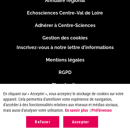
Annuaire régional
Pied
Echosciences Centre-Val de Loire
de
Adhérer à Centre•Sciences
page
Gestion des cookies
Inscrivez-vous à notre lettre d'informations
Footer
Mentions légales
2
RGPD
Plan du site
En cliquant sur « Accepter », vous acceptez le stockage de cookies sur votre
Connexion
appareil. Cela permettra d'améliorer votre expérience de navigation,
d'accéder à des fonctionnalités relatives aux réseaux et médias sociaux,
mais aussi d'analyser votre utilisation.
En savoir plus
|
Préférences
Refuser
Accepter