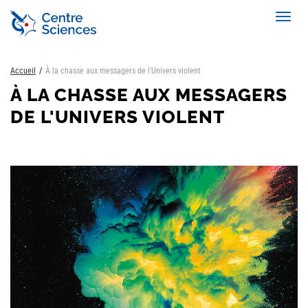
Aller
Toggl
au
navig
contenu
principal
Accueil
À la chasse aux messagers de l'Univers violent
À LA CHASSE AUX MESSAGERS
DE L'UNIVERS VIOLENT