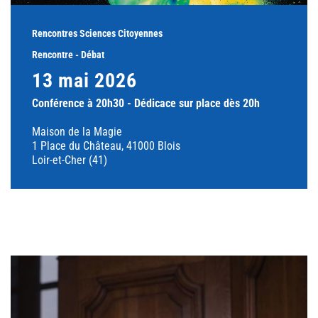
Rencontres Sciences Citoyennes
Rencontre - Débat
13 mai 2026
Conférence à 20h30 - Dédicace sur place dès 20h
Maison de la Magie
1 Place du Château, 41000 Blois
Loir-et-Cher (41)