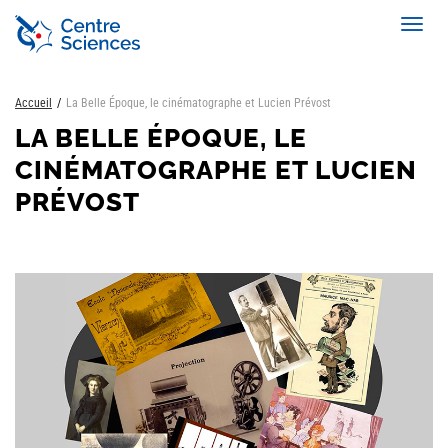
Aller
Toggl
au
navig
contenu
principal
Accueil
La Belle Époque, le cinématographe et Lucien Prévost
LA BELLE ÉPOQUE, LE
CINÉMATOGRAPHE ET LUCIEN
PRÉVOST