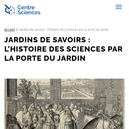
Aller
Toggl
au
navig
contenu
principal
Accueil
Jardins de savoirs : l’histoire des sciences par la porte du jardin
JARDINS DE SAVOIRS :
L’HISTOIRE DES SCIENCES PAR
LA PORTE DU JARDIN