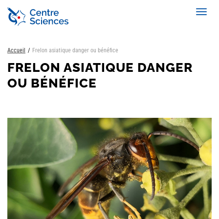
Aller
Toggl
au
navig
contenu
principal
Accueil
Frelon asiatique danger ou bénéfice
FRELON ASIATIQUE DANGER
OU BÉNÉFICE