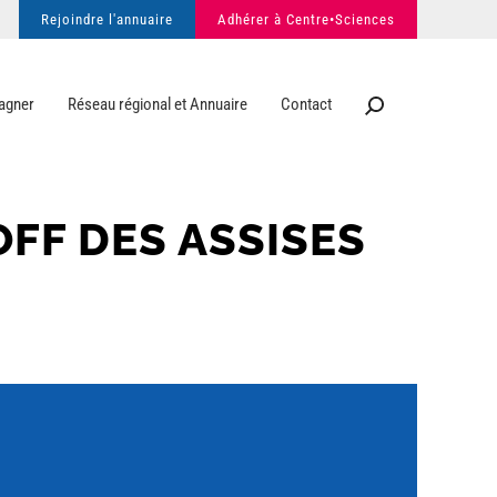
Rejoindre l'annuaire
Adhérer à Centre•Sciences
agner
Réseau régional et Annuaire
Contact
OFF DES ASSISES