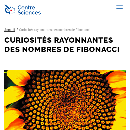
Aller
Toggl
au
navig
contenu
principal
Accueil
Curiosités rayonnantes des nombres de Fibonacci
CURIOSITÉS RAYONNANTES
DES NOMBRES DE FIBONACCI