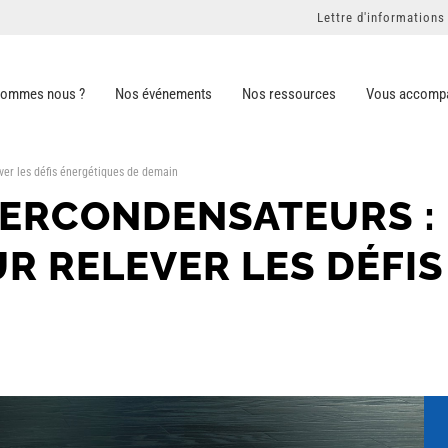
Lettre d'informations
sommes nous ?
Nos événements
Nos ressources
Vous accomp
ver les défis énergétiques de demain
PERCONDENSATEURS : 
 RELEVER LES DÉFIS