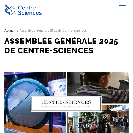
Aller
Toggl
au
navig
contenu
principal
Accueil
Assemblée Générale 2025 de Centre•Sciences
ASSEMBLÉE GÉNÉRALE 2025
DE CENTRE•SCIENCES