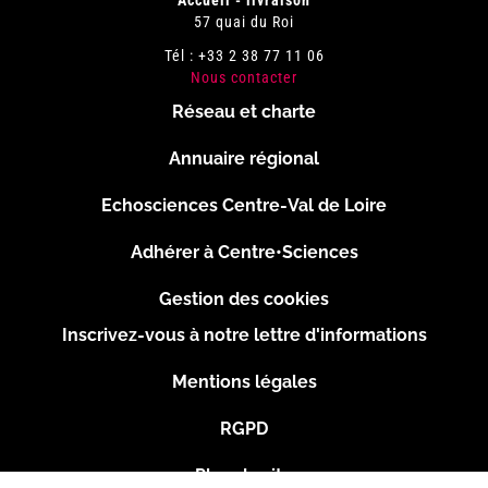
Accueil - livraison
57 quai du Roi
Tél : +33 2 38 77 11 06
Nous contacter
Réseau et charte
Menu
Annuaire régional
Pied
Echosciences Centre-Val de Loire
de
Adhérer à Centre•Sciences
page
Gestion des cookies
Inscrivez-vous à notre lettre d'informations
Footer
Mentions légales
2
RGPD
Plan du site