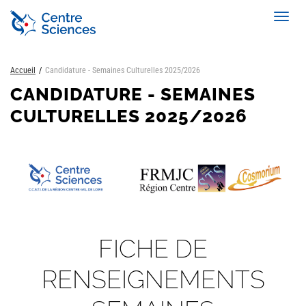
Aller
Toggl
au
navig
contenu
principal
Accueil
Candidature - Semaines Culturelles 2025/2026
CANDIDATURE - SEMAINES
CULTURELLES 2025/2026
FICHE DE
RENSEIGNEMENTS