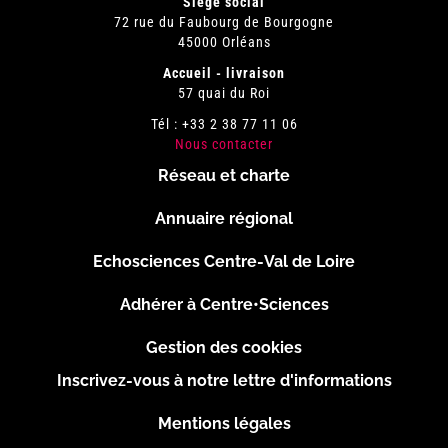
Siège social
72 rue du Faubourg de Bourgogne
45000 Orléans
Accueil - livraison
57 quai du Roi
Tél : +33 2 38 77 11 06
Nous contacter
Réseau et charte
Menu
Annuaire régional
Pied
Echosciences Centre-Val de Loire
de
Adhérer à Centre•Sciences
page
Gestion des cookies
Inscrivez-vous à notre lettre d'informations
Footer
Mentions légales