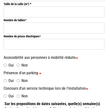
Taille de la salle (m²)
(+
de
4m
nécessaire
Nombre de tables
en
comptant
aussi
la
Nombre de prises électriques
présence
des
éclairages)
Accessibilité aux personnes à mobilité réduite
Oui
Non
Présence d’un parking
Oui
Non
Concours d’un service technique lors de l’installation
Oui
Non
Sur les propositions de dates suivantes, quelle(s) semaine(s)