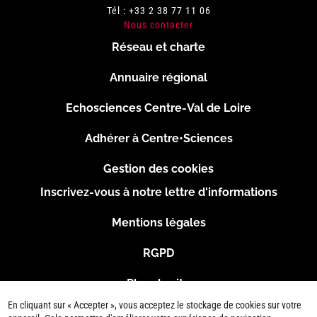
Tél : +33 2 38 77 11 06
Nous contacter
Réseau et charte
Menu
Annuaire régional
Pied
Echosciences Centre-Val de Loire
de
Adhérer à Centre•Sciences
page
Gestion des cookies
Inscrivez-vous à notre lettre d'informations
Footer
Mentions légales
2
RGPD
Plan du site
En cliquant sur « Accepter », vous acceptez le stockage de cookies sur votre
Connexion