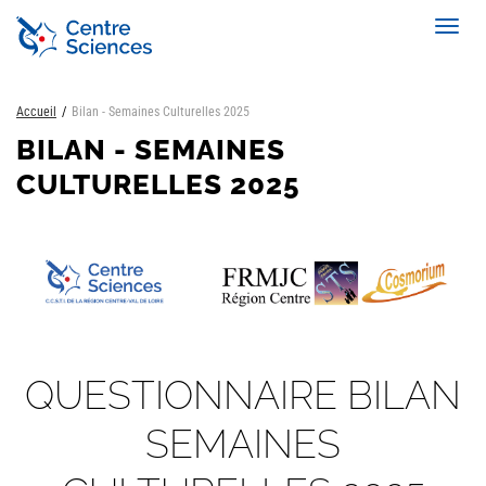
Aller
Toggl
au
navig
contenu
principal
Accueil
Bilan - Semaines Culturelles 2025
BILAN - SEMAINES
CULTURELLES 2025
QUESTIONNAIRE BILAN
SEMAINES