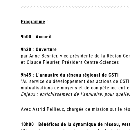
.-.-.-.-.-.-.-.-.-.-.-.-.-.-.-.-.-.-.-.-.-.-.-.-.-.-.-.-.-.-.-.-.-.-.-.-.-.
Programme
:
9h00
:
Accueil
9h30
:
Ouverture
par Anne Besnier, vice-présidente de la Région Cen
et Claude Fleurier, Président Centre•Sciences
9h45
:
L’annuaire du réseau régional de CSTI
"Au service du développement des actions de CSTI su
mutualisations de moyens et de compétence entre 
Enjeux : enrichissement de l’annuaire, pour quell
Avec Astrid Pellieux, chargée de mission sur le ré
10h00
:
Bénéfices de la dynamique de réseau, vers