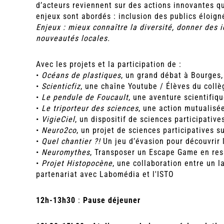
d’acteurs reviennent sur des actions innovantes q
enjeux sont abordés : inclusion des publics éloig
Enjeux : mieux connaître la diversité, donner des i
nouveautés locales.
Avec les projets et la participation de :
•
Océans de plastiques
, un grand débat à Bourges,
•
Scienticfiz
, une chaîne Youtube / Élèves du collè
•
Le pendule de Foucault
, une aventure scientifiq
•
Le triporteur des sciences
, une action mutualis
•
VigieCiel
, un dispositif de sciences participati
•
Neuro2co
, un projet de sciences participatives 
•
Quel chantier ?!
Un jeu d’évasion pour découvrir 
•
Neuromythes
, Transposer un Escape Game en ress
•
Projet Histopocène
, une collaboration entre un 
partenariat avec Labomédia et l'ISTO
12h-13h30
:
Pause déjeuner