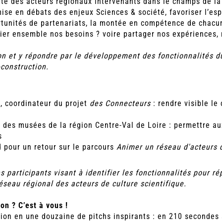
é des acteurs régionaux intervenants dans le champs de la 
 mise en débats des enjeux Sciences & société, favoriser l’es
rtunités de partenariats, la montée en compétence de chacun p
er ensemble nos besoins ? voire partager nos expériences, 
ion et y répondre par le développement des fonctionnalités du
-construction.
, coordinateur du projet
des Connecteurs
: rendre visible le
u des musées de la région Centre-Val de Loire : permettre a
s
 pour un retour sur le parcours
Animer un réseau d'acteurs 
s participants visant à identifier les fonctionnalités pour 
éseau régional des acteurs de culture scientifique.
on ? C’est à vous !
gion en une douzaine de pitchs inspirants : en 210 secondes 