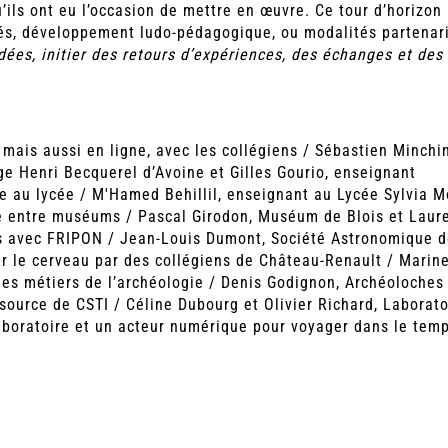
u’ils ont eu l’occasion de mettre en œuvre. Ce tour d’horizo
nés, développement ludo-pédagogique, ou modalités partenaria
dées, initier des retours d’expériences, des échanges et des 
 mais aussi en ligne, avec les collégiens / Sébastien Minch
ge Henri Becquerel d’Avoine et Gilles Gourio, enseignant
ue au lycée /
M'Hamed Behillil
, enseignant au Lycée Sylvia M
ée entre muséums / Pascal Girodon, Muséum de Blois et Laur
ves avec FRIPON / Jean-Louis Dumont, Société Astronomique 
sur le cerveau par des collégiens de Château-Renault / Marin
les métiers de l’archéologie / Denis Godignon, Archéoloches
ource de CSTI / Céline Dubourg et Olivier Richard, Laborat
laboratoire et un acteur numérique pour voyager dans le temp