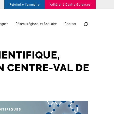
Rejoindre l'annuaire
Adhérer à Centre•Sciences
agner
Réseau régional et Annuaire
Contact
IENTIFIQUE,
N CENTRE-VAL DE