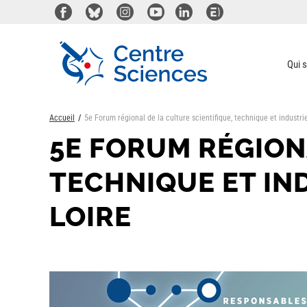
Aller
au
contenu
principal
Qui 
Accueil
5e Forum régional de la culture scientifique, technique et industri
5E FORUM RÉGION
TECHNIQUE ET IN
LOIRE