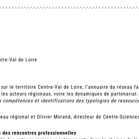
-.-.-.-.-.-.-.-.-.-.-.-.-.-.-.-.-.-.-.-.-.-.-.-.-.-.-.-.-.-.-.-.-.-.-.-.-.-.-.-.-.-.-.-.-
tre-Val de Loire
r le territoire Centre-Val de Loire, l'annuaire du réseau fac
les acteurs régionaux, voire les dynamiques de partenariat
es compétences et identifications des typologies de ressour
seau régional et Olivier Morand, directeur de Centre-Science
 des rencontres professionnelles