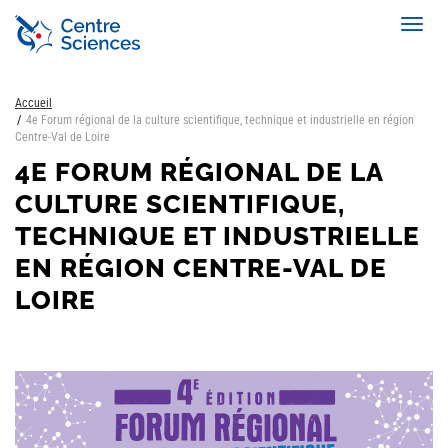
Aller
Toggl
au
navig
contenu
principal
Accueil
4e Forum régional de la culture scientifique, technique et industrielle en région
Centre-Val de Loire
4E FORUM RÉGIONAL DE LA
CULTURE SCIENTIFIQUE,
TECHNIQUE ET INDUSTRIELLE
EN RÉGION CENTRE-VAL DE
LOIRE