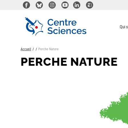
Aller
au
contenu
principal
Qui 
Accueil
Perche Nature
PERCHE NATURE