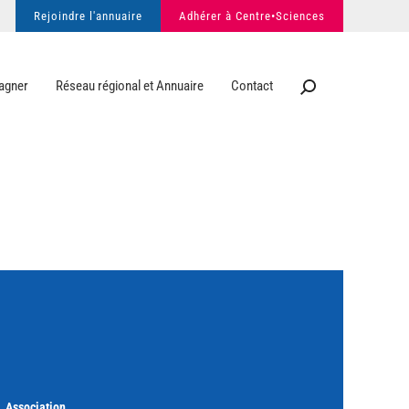
Rejoindre l'annuaire
Adhérer à Centre•Sciences
agner
Réseau régional et Annuaire
Contact
Association