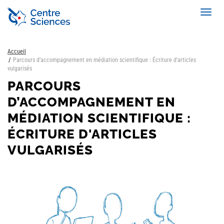
Aller
Toggl
au
navig
contenu
principal
Accueil
Parcours d’accompagnement en médiation scientifique : Écriture d'articles
vulgarisés
PARCOURS
D’ACCOMPAGNEMENT EN
MÉDIATION SCIENTIFIQUE :
ÉCRITURE D'ARTICLES
VULGARISÉS